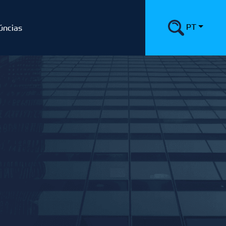
PT
úncias