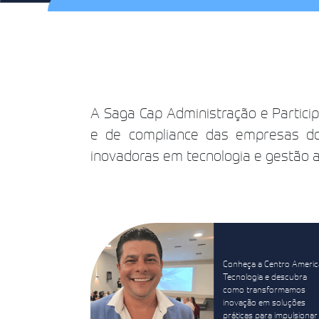
A Saga Cap Administração e Participa
e de compliance das empresas do 
inovadoras em tecnologia e gestão ap
Conheça a Centro Americ
Tecnologia e descubra
como transformamos
inovação em soluções
práticas para impulsionar