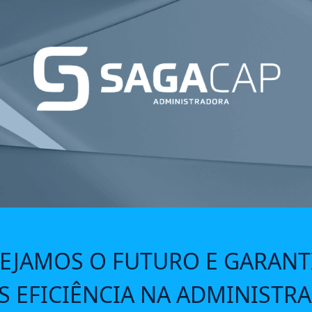
EJAMOS O FUTURO E GARAN
S EFICIÊNCIA NA ADMINISTR