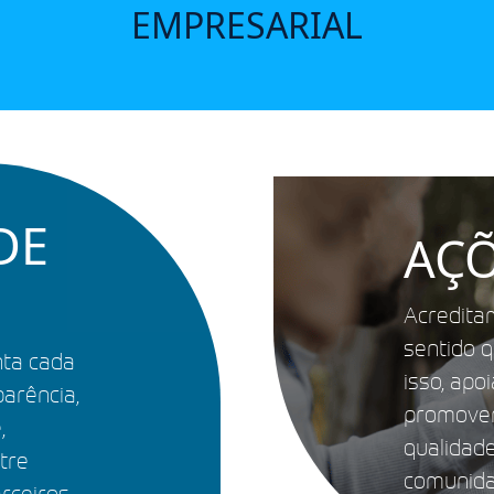
EMPRESARIAL
DE
AÇÕ
Acredita
sentido 
nta cada
isso, apo
arência,
promovem
,
qualidad
tre
comunida
rceiros.