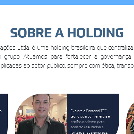
SOBRE A HOLDING
ções Ltda. é uma holding brasileira que centraliza
grupo. Atuamos para fortalecer a governança c
licadas ao setor público, sempre com ética, transp
a
Explore a Pantanal TEC:
tecnologia com energia e
profissionalismo para
acelerar resultados e
fortalecer sua empresa.