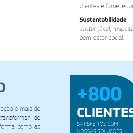
clientes e fornecedo
Sustentabilidade
– 
sustentável, respei
bem-estar social.
O
+800
CLIENTE
vação é mais do
transformar de
SATISFEITOS COM
 forma como as
NOSSAS SOLUÇÕES