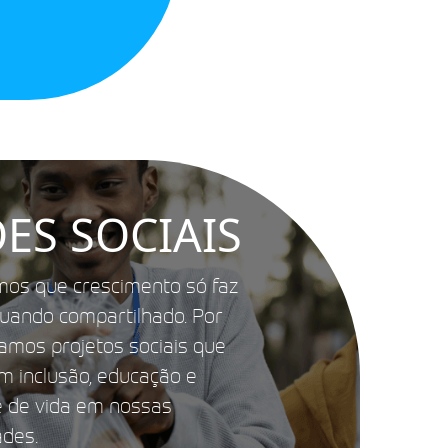
ES SOCIAIS
mos que crescimento só faz
quando compartilhado. Por
iamos projetos sociais que
 inclusão, educação e
e de vida em nossas
des.