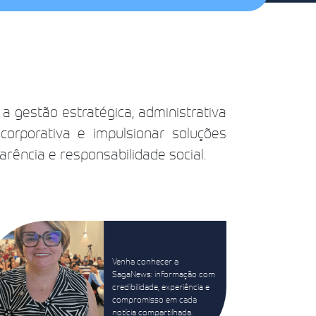
 a gestão estratégica, administrativa
orporativa e impulsionar soluções
arência e responsabilidade social.
Venha conhecer a
SagaNews: informação com
credibilidade, experiência e
compromisso em cada
notícia compartilhada.